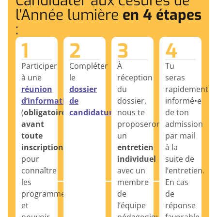
Candidater aux césures de
l'Année lumière
en 4 étapes
:
1
2
3
4
Participer
Compléter
À
Tu
à une
le
réception
seras
réunion
dossier
du
rapidement
d’information
de
dossier,
informé•e
(
obligatoire
candidature
nous te
de ton
avant
proposerons
admission
toute
un
par mail
inscription
)
entretien
à la
pour
individuel
suite de
connaître
avec un
l’entretien.
les
membre
En cas
programmes
de
de
et
l’équipe
réponse
pouvoir
pédagogique
favorable,