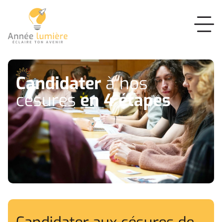
Candidater
à nos
césures
en 4 étapes