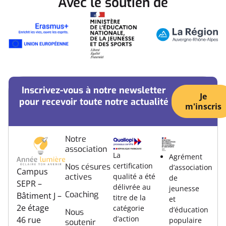
Avec le soutien de
Inscrivez-vous à notre newsletter
Je
pour recevoir toute notre actualité
m'inscris
Notre
association
La
Agrément
certification
Nos césures
d’association
Campus
actives
qualité a été
de
SEPR –
délivrée au
jeunesse
Coaching
Bâtiment J –
titre de la
et
2e étage
catégorie
d’éducation
Nous
d’action
46 rue
populaire
soutenir