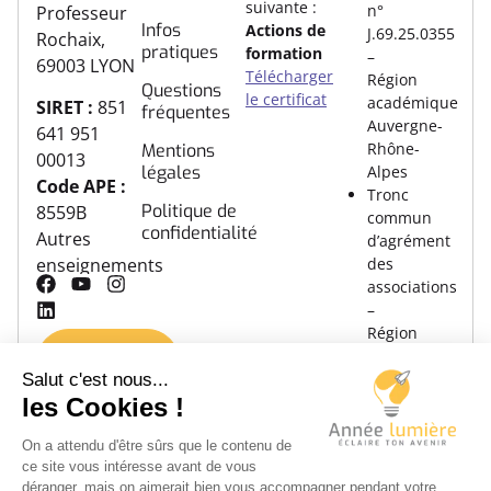
suivante :
n°
Professeur
Infos
Actions de
J.69.25.0355
Rochaix,
pratiques
formation
–
69003 LYON
Télécharger
Région
Questions
le certificat
académique
SIRET :
851
fréquentes
Auvergne-
641 951
Rhône-
Mentions
00013
légales
Alpes
Code APE :
Tronc
Politique de
8559B
commun
confidentialité
Autres
d’agrément
des
enseignements
associations
–
Région
Nous
académique
contacter
Auvergne-
Rhône-
Alpes