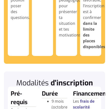
poser
pour
l’inscription
des
présenter
est à
questions.
ta
confirmer
situation
dans la
et tes
limite
motivations.
des
places
disponibles
.
Modalités
d'inscription
Pré-
Durée
Financement
requis
9 mois
Les
frais de
(octobre
scolarité