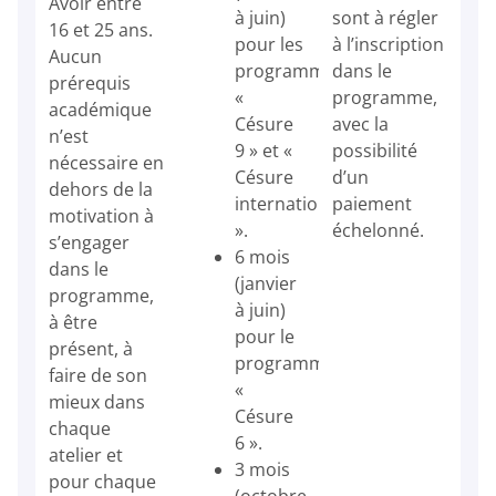
Avoir entre
à juin)
sont à régler
16 et 25 ans.
pour les
à l’inscription
Aucun
programmes
dans le
prérequis
«
programme,
académique
Césure
avec la
n’est
9 » et «
possibilité
nécessaire en
Césure
d’un
dehors de la
internationale
paiement
motivation à
».
échelonné.
s’engager
6 mois
dans le
(janvier
programme,
à juin)
à être
pour le
présent, à
programme
faire de son
«
mieux dans
Césure
chaque
6 ».
atelier et
3 mois
pour chaque