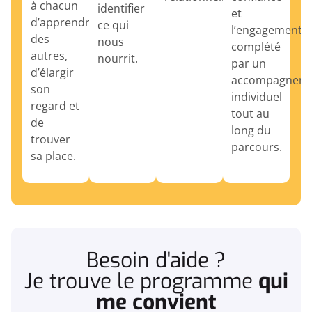
à chacun
identifier
et
d’apprendre
ce qui
l’engagement,
des
nous
complété
autres,
nourrit.
par un
d’élargir
accompagnem
son
individuel
regard et
tout au
de
long du
trouver
parcours.
sa place.
Besoin d'aide ?
Je trouve le programme
qui
me convient