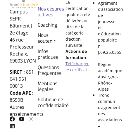
La
Agrément
certification
Nos césures
d’association
Campus
actives
qualité a été
de
SEPR –
délivrée au
jeunesse
Coaching
Bâtiment J –
titre de la
et
2e étage
catégorie
d’éducation
Nous
d’action
46 rue
populaire
soutenir
suivante :
n°
Professeur
Infos
Actions de
J.69.25.0355
Rochaix,
pratiques
formation
–
69003 LYON
Télécharger
Région
Questions
le certificat
académique
SIRET :
851
fréquentes
Auvergne-
641 951
Rhône-
Mentions
00013
légales
Alpes
Code APE :
Tronc
Politique de
8559B
commun
confidentialité
Autres
d’agrément
des
enseignements
associations
–