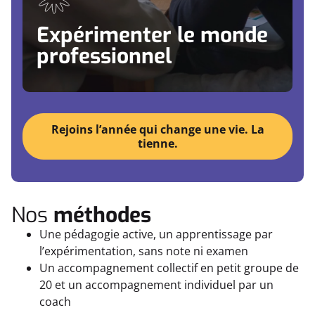
environnements
Développer des compétences concrètes par
l'expérience
Expérimenter le monde
professionnel
Rejoins l’année qui change une vie. La
tienne.
Nos
méthodes
Une pédagogie active, un apprentissage par
l’expérimentation, sans note ni examen
Un accompagnement collectif en petit groupe de
20 et un accompagnement individuel par un
coach