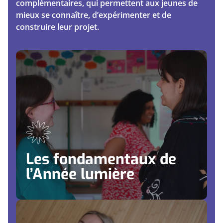
complémentaires, qui permettent aux jeunes de
mieux se connaître, d’expérimenter et de
construire leur projet.
Les fondamentaux de l’Année
lumière
Apprendre à vivre et agir en collectif
Développer sa capacité à s'exprimer à l'écrit et à
l'oral
Réfléchir, débattre et exercer son esprit critique
Les fondamentaux de
Travailler la cohérence entre ses valeurs, ses choix
et ses engagements
l’Année lumière