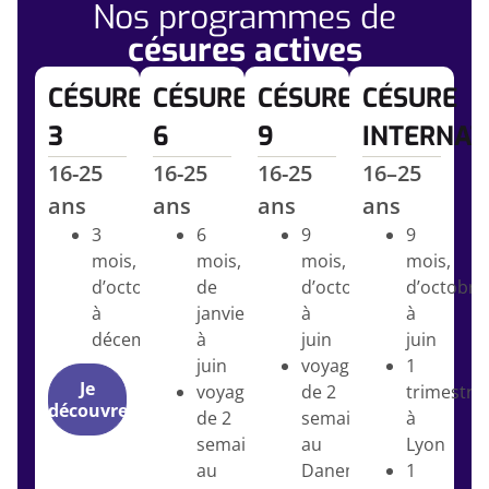
Nos programmes de
césures actives
CÉSURE
CÉSURE
CÉSURE
CÉSURE
3
6
9
INTERNAT
16-25
16-25
16-25
16–25
ans
ans
ans
ans
3
6
9
9
mois,
mois,
mois,
mois,
d’octobre
de
d’octobre
d’octobre
à
janvier
à
à
décembre
à
juin
juin
juin
voyage
1
Je
voyage
de 2
trimestre
découvre
de 2
semaines
à
semaines
au
Lyon
au
Danemark
1