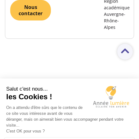
Région
Nous
académique
contacter
Auvergne-
Rhône-
Alpes