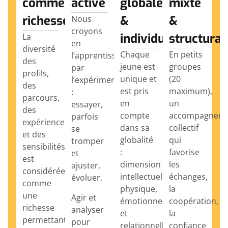
comme
active
globale
mixte
richesse
&
&
Nous
croyons
individualisée
structuran
La
en
diversité
Chaque
En petits
l’apprentissage
des
jeune est
groupes
par
profils,
unique et
(20
l’expérimentation
des
est pris
maximum),
:
parcours,
en
un
essayer,
des
compte
accompagnem
parfois
expériences
dans sa
collectif
se
et des
globalité
qui
tromper
sensibilités
:
favorise
et
est
dimension
les
ajuster,
considérée
intellectuelle,
échanges,
évoluer.
comme
physique,
la
une
Agir et
émotionnelle
coopération,
richesse
analyser
et
la
permettant
pour
relationnelle.
confiance