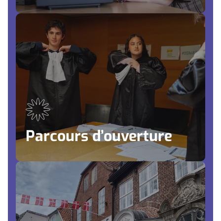
Parcours d’ouverture
Culture
Prendre soin de soi et des autres
Citoyenneté
Sciences & Tech
Développement durable
…/…
Parcours d’ouverture
Mobilité européenne
Développer son anglais dans des situations réelles
du quotidien