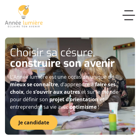
Choisir sa césure,
construire son avenir
L’Année lumière est une occasion unique de
mieux se connaître
, d’apprendre à
faire ses
choix
, de
s’ouvrir aux autres
et sur le monde
pour définir son
projet d’orientation
et
entreprendre sa vie avec
optimisme
!
Je candidate