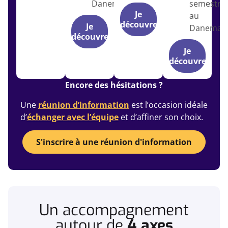
Danemark
semestre
Je
au
découvre
Je
Danemar
découvre
Je
découvre
Encore des hésitations ?
Une
réunion d’information
est l’occasion idéale
d’
échanger avec l’équipe
et d’affiner son choix.
S'inscrire à une réunion d'information
Un accompagnement
autour de
4 axes