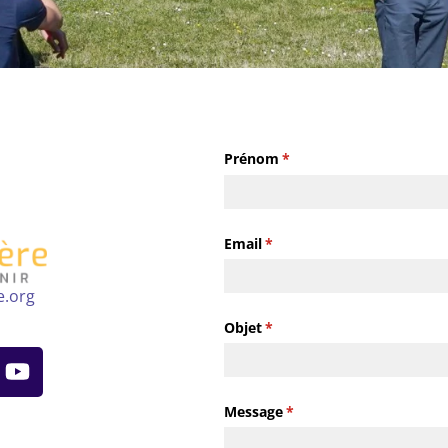
Prénom
(requis)
*
Email
(requis)
*
e.org
Objet
(requis)
*
Message
(requis)
*