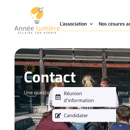
L’association
Nos césures a
Contact
Une question, un projet ? Nous sommes là pou
Réunion
d'information
Candidater