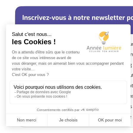
Inscrivez-vous à notre newsletter po
Nos césur
Qui somm
Coaching
Campus SEPR – Bâtiment J – 2e étage
Nous sou
46 rue Professeur Rochaix, 69003
Infos pra
LYON
Question
Nous contacter
Mentions 
Politique 