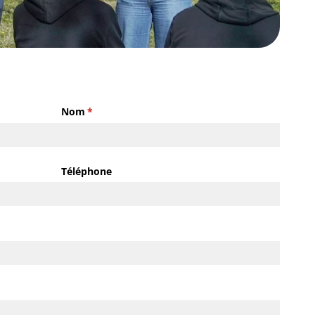
Nom
(requis)
*
Téléphone