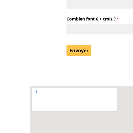
Combien font 6 + trois ?
(requis)
*
Envoyer