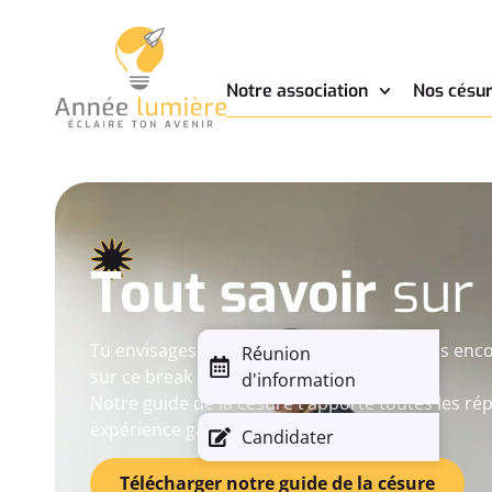
Notre association
Nos césur
Tout savoir
sur 
Tu envisages de faire une césure mais tu as en
Réunion
sur ce break dans ton parcours ?
d'information
Notre guide de la césure t’apporte toutes les ré
expérience gagnante.
Candidater
Télécharger notre guide de la césure