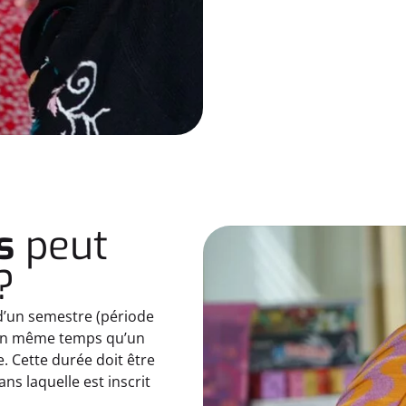
s
peut
?
 d’un semestre (période
t en même temps qu’un
. Cette durée doit être
ns laquelle est inscrit