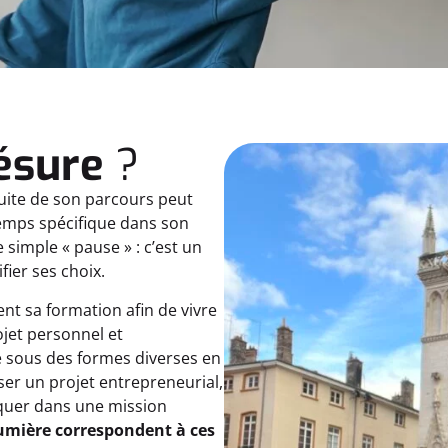
césure
?
suite de son parcours peut
temps spécifique dans son
 simple « pause » : c’est un
ier ses choix.
t sa formation afin de vivre
ojet personnel et
e sous des formes diverses en
liser un projet entrepreneurial,
liquer dans une mission
umière correspondent à ces