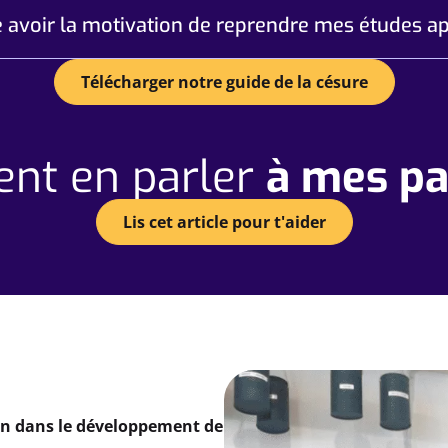
e avoir la motivation de reprendre mes études ap
Télécharger notre guide de la césure
nt en parler
à mes pa
Lis cet article pour t'aider
on dans le développement de