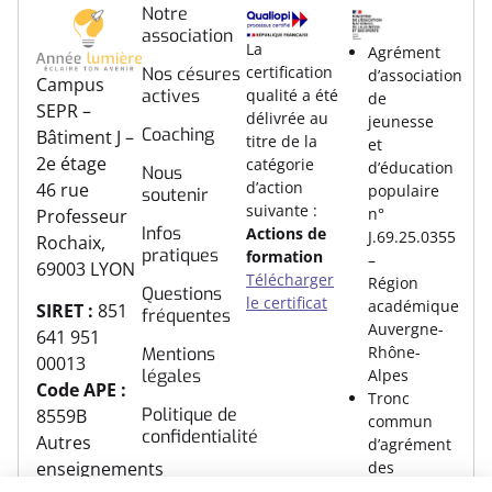
Notre
association
La
Agrément
certification
Nos césures
d’association
Campus
actives
qualité a été
de
SEPR –
délivrée au
jeunesse
Coaching
Bâtiment J –
titre de la
et
2e étage
catégorie
d’éducation
Nous
d’action
46 rue
populaire
soutenir
suivante :
n°
Professeur
Infos
Actions de
J.69.25.0355
Rochaix,
pratiques
formation
–
69003 LYON
Télécharger
Région
Questions
le certificat
académique
SIRET :
851
fréquentes
Auvergne-
641 951
Rhône-
Mentions
00013
légales
Alpes
Code APE :
Tronc
Politique de
8559B
commun
confidentialité
Autres
d’agrément
des
enseignements
associations