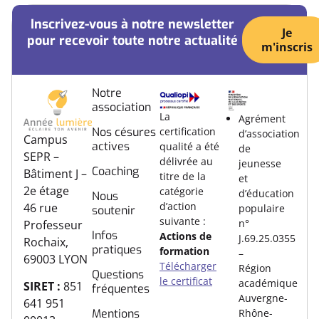
Inscrivez-vous à notre newsletter
Je
pour recevoir toute notre actualité
m'inscris
Notre
association
La
Agrément
certification
Nos césures
d’association
Campus
actives
qualité a été
de
SEPR –
délivrée au
jeunesse
Coaching
Bâtiment J –
titre de la
et
2e étage
catégorie
d’éducation
Nous
d’action
46 rue
populaire
soutenir
suivante :
n°
Professeur
Infos
Actions de
J.69.25.0355
Rochaix,
pratiques
formation
–
69003 LYON
Télécharger
Région
Questions
le certificat
académique
SIRET :
851
fréquentes
Auvergne-
641 951
Rhône-
Mentions