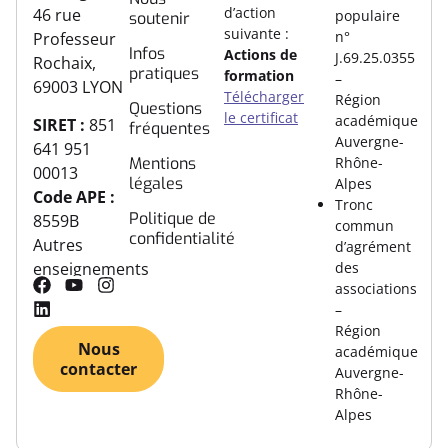
d’action
46 rue
populaire
soutenir
suivante :
n°
Professeur
Infos
Actions de
J.69.25.0355
Rochaix,
pratiques
formation
–
69003 LYON
Télécharger
Région
Questions
le certificat
académique
SIRET :
851
fréquentes
Auvergne-
641 951
Rhône-
Mentions
00013
légales
Alpes
Code APE :
Tronc
Politique de
8559B
commun
confidentialité
Autres
d’agrément
des
enseignements
associations
–
Région
Nous
académique
contacter
Auvergne-
Rhône-
Alpes