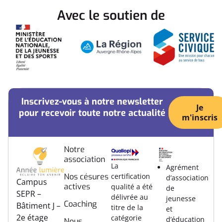
Avec le soutien de
Inscrivez-vous à notre newsletter
Je
pour recevoir toute notre actualité
m'inscris
Notre
association
La
Agrément
certification
Nos césures
d’association
Campus
actives
qualité a été
de
SEPR –
délivrée au
jeunesse
Coaching
Bâtiment J –
titre de la
et
2e étage
catégorie
d’éducation
Nous