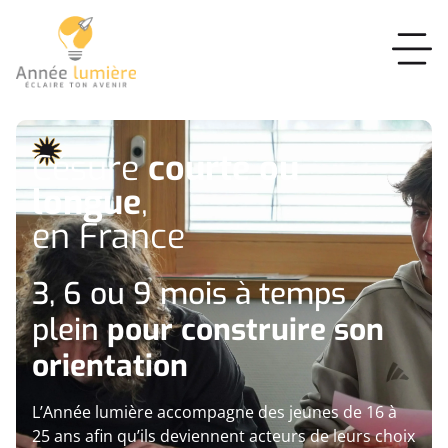
Césure
courte ou
longue
,
en France
3, 6 ou 9 mois à temps
plein
pour construire son
orientation
L’Année lumière accompagne des jeunes de 16 à
25 ans afin qu’ils deviennent acteurs de leurs choix