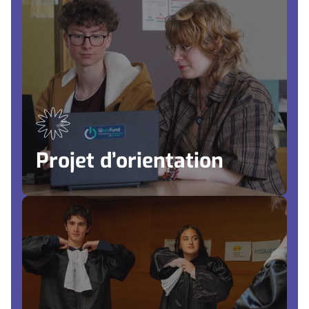
Mon projet d’orientation
Développer ses compétences d'orientation
Bénéficier d'un coaching individuel
Apprendre à valoriser son parcours et ses
expériences
Construire ses candidatures et préparer la suite de
son parcours
Être accompagné sur Parcoursup, lorsque cela est
nécessaire
Projet d’orientation
Parcours d’ouverture
Culture
Prendre soin de soi et des autres
Citoyenneté