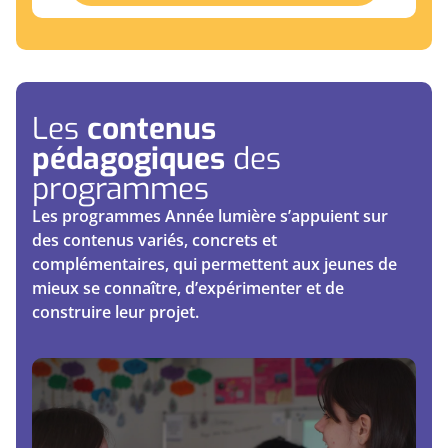
Les
contenus
pédagogiques
des
programmes
Les programmes Année lumière s’appuient sur
des contenus variés, concrets et
complémentaires, qui permettent aux jeunes de
mieux se connaître, d’expérimenter et de
construire leur projet.
Les fondamentaux de l’Année
lumière