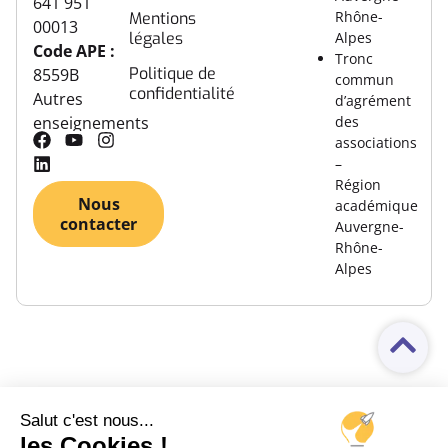
641 951
Rhône-
Mentions
00013
légales
Alpes
Code APE :
Tronc
Politique de
8559B
commun
confidentialité
Autres
d’agrément
des
enseignements
associations
–
Région
Nous
académique
contacter
Auvergne-
Rhône-
Alpes