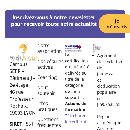
Inscrivez-vous à notre newsletter
Je
pour recevoir toute notre actualité
m'inscris
Notre
association
La
Agrément
certification
Nos césures
d’association
Campus
actives
qualité a été
de
SEPR –
délivrée au
jeunesse
Coaching
Bâtiment J –
titre de la
et
2e étage
catégorie
d’éducation
Nous
d’action
46 rue
populaire
soutenir
suivante :
n°
Professeur
Infos
Actions de
J.69.25.0355
Rochaix,
pratiques
formation
–
69003 LYON
Télécharger
Région
Questions
le certificat
académique
SIRET :
851
fréquentes
Auvergne-