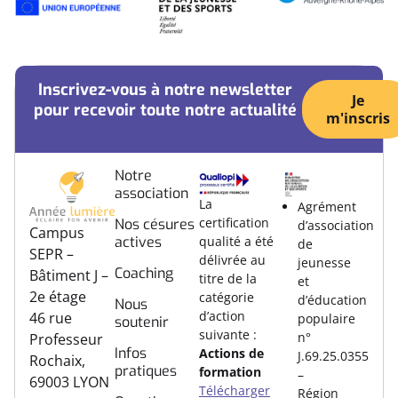
Inscrivez-vous à notre newsletter
Je
pour recevoir toute notre actualité
m'inscris
Notre
association
La
Agrément
certification
Nos césures
d’association
Campus
actives
qualité a été
de
SEPR –
délivrée au
jeunesse
Coaching
Bâtiment J –
titre de la
et
2e étage
catégorie
d’éducation
Nous
d’action
46 rue
populaire
soutenir
suivante :
n°
Professeur
Infos
Actions de
J.69.25.0355
Rochaix,
pratiques
formation
–
69003 LYON
Télécharger
Région