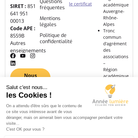
Questions
le certificat
académique
SIRET :
851
fréquentes
Auvergne-
641 951
Rhône-
Mentions
00013
légales
Alpes
Code APE :
Tronc
Politique de
8559B
commun
confidentialité
Autres
d’agrément
des
enseignements
associations
–
Région
Nous
académique
contacter
Auvergne-
Rhône-
Alpes