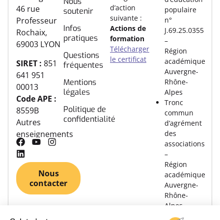
Nous
d’action
46 rue
populaire
soutenir
suivante :
n°
Professeur
Infos
Actions de
J.69.25.0355
Rochaix,
pratiques
formation
–
69003 LYON
Télécharger
Région
Questions
le certificat
académique
SIRET :
851
fréquentes
Auvergne-
641 951
Rhône-
Mentions
00013
légales
Alpes
Code APE :
Tronc
Politique de
8559B
commun
confidentialité
Autres
d’agrément
des
enseignements
associations
–
Région
Nous
académique
contacter
Auvergne-
Rhône-
Alpes