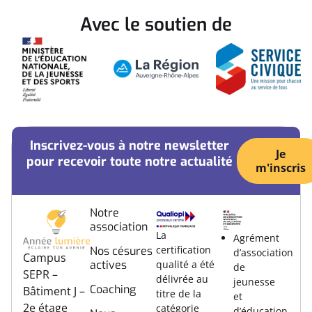
Avec le soutien de
Inscrivez-vous à notre newsletter
Je
pour recevoir toute notre actualité
m'inscris
Notre
association
La
Agrément
certification
Nos césures
d’association
Campus
actives
qualité a été
de
SEPR –
délivrée au
jeunesse
Coaching
Bâtiment J –
titre de la
et
2e étage
catégorie
d’éducation