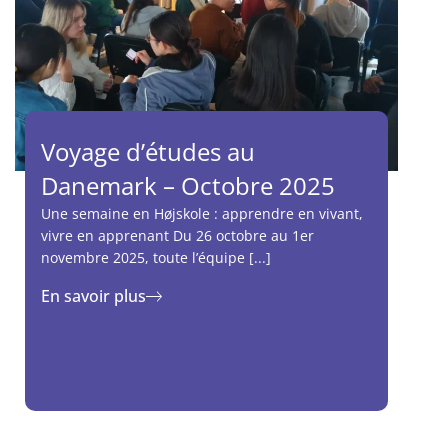
Voyage d’études au
Danemark – Octobre 2025
Une semaine en Højskole : apprendre en vivant,
vivre en apprenant Du 26 octobre au 1er
novembre 2025, toute l’équipe [...]
En savoir plus