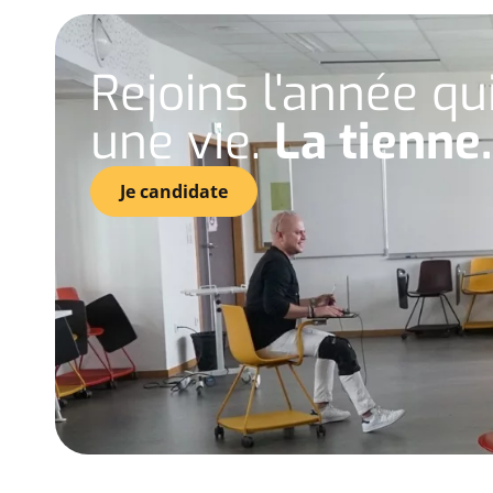
Rejoins l'année q
une vie.
La tienne.
Je candidate