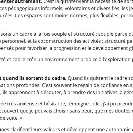
imenter autrement.
C’est là qu’intervient la nécessité de sort
es pédagogiques informels, volontaires et diversifiés, les 
urées. Ces espaces sont moins normés, plus flexibles, pe
ons un cadre à la fois souple et structuré : souple parce qu
e personnel, et la coconstruction des activités ; structuré pa
 pensés pour favoriser la progression et le développement g
rté et cadre crée un environnement propice à l’exploration 
t quand ils sortent du cadre.
Quand ils quittent le cadre sc
tions profondes. C’est souvent le regain de confiance en s
ls apprennent à s’écouter, à prendre des initiatives, à gér
vée très anxieuse et hésitante, témoigne : « Ici, j’ai pu pre
écouvert que je pouvais choisir sans peur, que mes doutes ét
de suite. »
eunes clarifient leurs valeurs et développent une autonomie 