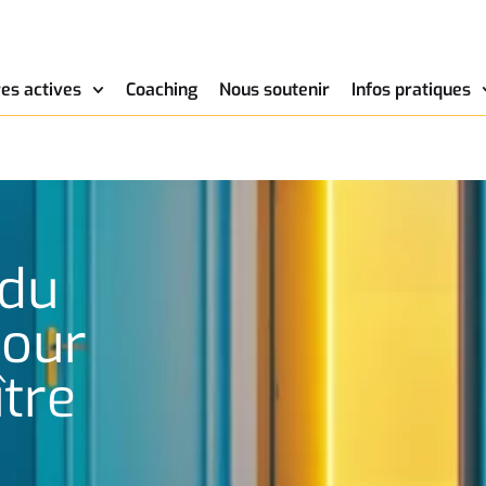
es actives
Coaching
Nous soutenir
Infos pratiques
 du
pour
tre