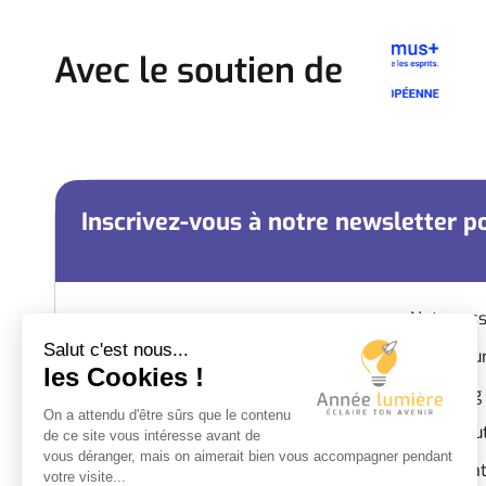
Avec le soutien de
Inscrivez-vous à notre newsletter po
Notre ass
Nos césur
Coaching
Campus SEPR – Bâtiment J – 2e étage
Nous sou
46 rue Professeur Rochaix, 69003
Infos pra
LYON