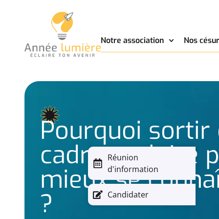
Notre association
Nos césur
Pourquoi sortir
cadre scolaire 
Réunion
mieux se connaî
d'information
?
Candidater