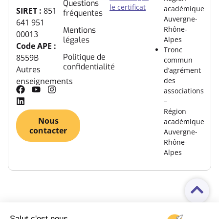
Questions
le certificat
académique
SIRET :
851
fréquentes
Auvergne-
641 951
Rhône-
Mentions
00013
légales
Alpes
Code APE :
Tronc
Politique de
8559B
commun
confidentialité
Autres
d’agrément
des
enseignements
associations
–
Région
Nous
académique
contacter
Auvergne-
Rhône-
Alpes