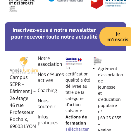
Inscrivez-vous à notre newsletter
Je
pour recevoir toute notre actualité
m'inscris
Notre
association
La
Agrément
certification
Nos césures
d’association
Campus
actives
qualité a été
de
SEPR –
délivrée au
jeunesse
Coaching
Bâtiment J –
titre de la
et
2e étage
catégorie
d’éducation
Nous
d’action
46 rue
populaire
soutenir
suivante :
n°
Professeur
Infos
Actions de
J.69.25.0355
Rochaix,
pratiques
formation
–
69003 LYON
Télécharger
Région