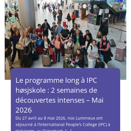
Le programme long à IPC
høsjskole : 2 semaines de
découvertes intenses – Mai
2026
Du 27 avril au 8 mai 2026, nos Lumineux ont
séjourné à l’International People’s College (IPC) à
Helsingør, au Danemark. [...]