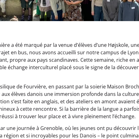
ière a été marqué par la venue d’élèves d’une Højskole, une
rajet en bus, nous avons accueilli sur notre campus de Lyo
nt, propre aux pays scandinaves. Cette semaine, riche en a
able échange interculturel placé sous le signe de la découver
asilique de Fourvière, en passant par la soierie Maison Broc
r aux élèves danois une immersion profonde dans la culture 
tion s’est faite en anglais, et des ateliers en amont avaient 
neux à cette rencontre. Si la barrière de la langue a parfois
réussi à trouver leur place et à vivre pleinement l’échange.
par une journée à Grenoble, où les jeunes ont pu découvri
a région et si incroyables pour les Danois – le point culmina