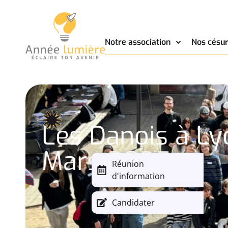
Notre association
Nos césur
Les Danois à Ly
Mars 2025
Réunion
d'information
Candidater