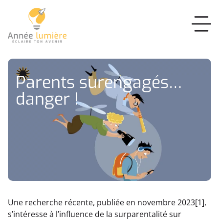
Parents surengagés…
danger !
Une recherche récente, publiée en novembre 2023[1],
s’intéresse à l’influence de la surparentalité sur