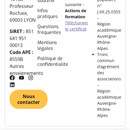
soutenir
suivante :
n°
Professeur
Infos
Actions de
J.69.25.0355
Rochaix,
pratiques
formation
–
69003 LYON
Télécharger
Région
Questions
le certificat
académique
SIRET :
851
fréquentes
Auvergne-
641 951
Rhône-
Mentions
00013
légales
Alpes
Code APE :
Tronc
Politique de
8559B
commun
confidentialité
Autres
d’agrément
des
enseignements
associations
–
Région
Nous
académique
contacter
Auvergne-
Rhône-
Alpes