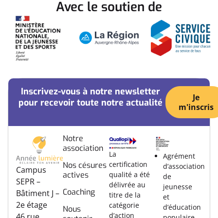
Avec le soutien de
Inscrivez-vous à notre newsletter
Je
pour recevoir toute notre actualité
m'inscris
Notre
association
La
Agrément
certification
Nos césures
d’association
Campus
actives
qualité a été
de
SEPR –
délivrée au
jeunesse
Coaching
Bâtiment J –
titre de la
et
2e étage
catégorie
d’éducation
Nous
d’action
46 rue
populaire