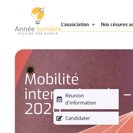
L’association
Nos césures a
Mobilité
internationale –
Réunion
2020
d'information
Candidater