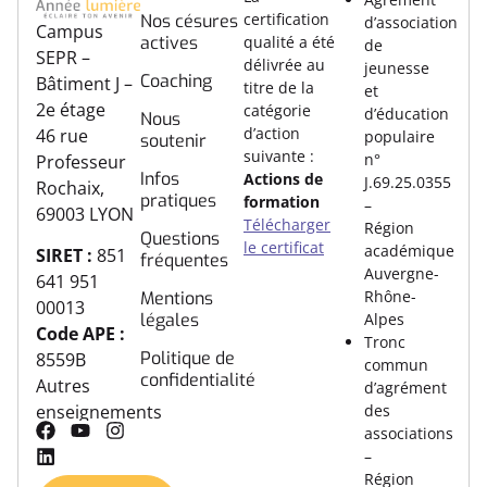
certification
Nos césures
d’association
Campus
actives
qualité a été
de
SEPR –
délivrée au
jeunesse
Coaching
Bâtiment J –
titre de la
et
2e étage
catégorie
d’éducation
Nous
d’action
46 rue
populaire
soutenir
suivante :
n°
Professeur
Infos
Actions de
J.69.25.0355
Rochaix,
pratiques
formation
–
69003 LYON
Télécharger
Région
Questions
le certificat
académique
SIRET :
851
fréquentes
Auvergne-
641 951
Rhône-
Mentions
00013
légales
Alpes
Code APE :
Tronc
Politique de
8559B
commun
confidentialité
Autres
d’agrément
des
enseignements
associations
–
Région