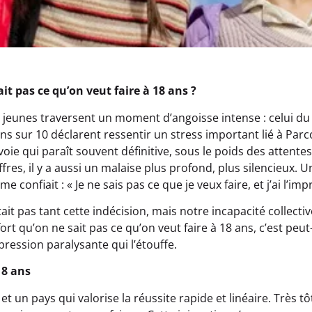
ait pas ce qu’on veut faire à 18 ans ?
 jeunes traversent un moment d’angoisse intense : celui du
ns sur 10 déclarent ressentir un stress important lié à Parco
voie qui paraît souvent définitive, sous le poids des attentes 
fres, il y a aussi un malaise plus profond, plus silencieux. Un
confiait : « Je ne sais pas ce que je veux faire, et j’ai l’imp
tait pas tant cette indécision, mais notre incapacité collectiv
t fort qu’on ne sait pas ce qu’on veut faire à 18 ans, c’est pe
pression paralysante qui l’étouffe.
18 ans
t un pays qui valorise la réussite rapide et linéaire. Très tô