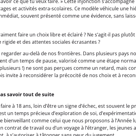
ut savoir ce que tu veux faire. » Cette injonction s’accompagn
stages et activités extra-scolaires. Ce modèle véhicule une h
-immédiat, souvent présenté comme une évidence, sans laiss
raiment faire un choix libre et éclairé ? Ne s’agit-il pas plutô
 rigide et des attentes sociales écrasantes ?
 de regarder au-delà de nos frontières. Dans plusieurs pays
ient d’un temps de pause, valorisé comme une étape normal
t plusieurs !) ne sont pas perçues comme un retard, mais c
s invite à reconsidérer la précocité de nos choix et à reco
as savoir tout de suite
 faire à 18 ans, loin d’être un signe d’échec, est souvent le 
t un temps précieux d’exploration de soi, d’expérimentati
re bienveillant comme celui que nous proposons à l’Année lu
un contrat de travail ou d’un voyage à l’étranger, les jeune
nt, à s’autoriser à tâtonner sans peur du jugement.