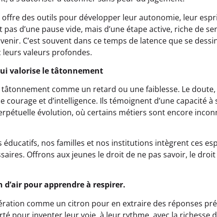
 offre des outils pour développer leur autonomie, leur esprit
agit pas d’une pause vide, mais d’une étape active, riche de se
venir. C’est souvent dans ce temps de latence que se dessin
 leurs valeurs profondes.
qui valorise le tâtonnement
 tâtonnement comme un retard ou une faiblesse. Le doute, l
 courage et d’intelligence. Ils témoignent d’une capacité à 
pétuelle évolution, où certains métiers sont encore inconn
 éducatifs, nos familles et nos institutions intègrent ces es
res. Offrons aux jeunes le droit de ne pas savoir, le droit 
n d’air pour apprendre à respirer.
ération comme un citron pour en extraire des réponses pré
iberté pour inventer leur voie, à leur rythme, avec la richess