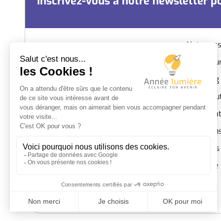
Inscrivez-vous à notre newsletter po
Notre ass
Nos césur
Coaching
Campus SEPR – Bâtiment J – 2e étage
Nous sou
46 rue Professeur Rochaix, 69003
Infos pra
LYON
Question
SIRET :
851 641 951 00013
Mentions 
Code APE :
8559B Autres
enseignements
Politique 
Nous contacter