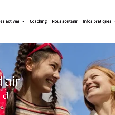
es actives
Coaching
Nous soutenir
Infos pratiques
’air
 à