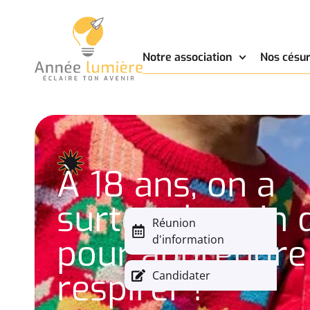
Notre association
Nos césur
À 18 ans, on a
surtout besoin d
Réunion
pour apprendre
d'information
respirer !
Candidater