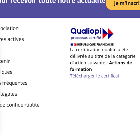
ur recevoir toute notre actualité
Je m'inscri
ociation
es actives
La certification qualité a été
délivrée au titre de la catégorie
tenir
d’action suivante :
Actions de
formation
tiques
Télécharger le certificat
s fréquentes
légales
de confidentialité