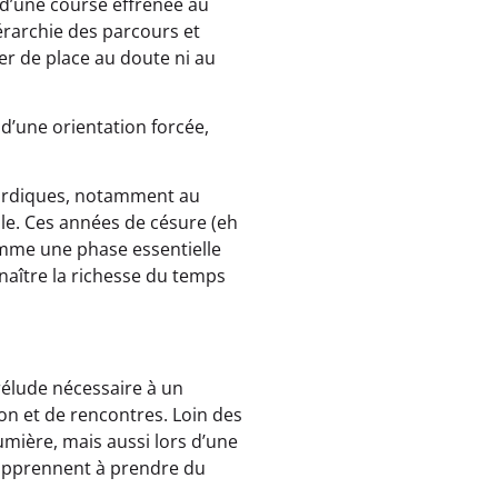
e d’une course effrénée au
iérarchie des parcours et
er de place au doute ni au
t d’une orientation forcée,
 nordiques, notamment au
e. Ces années de césure (eh
omme une phase essentielle
nnaître la richesse du temps
prélude nécessaire à un
on et de rencontres. Loin des
mière, mais aussi lors d’une
s apprennent à prendre du