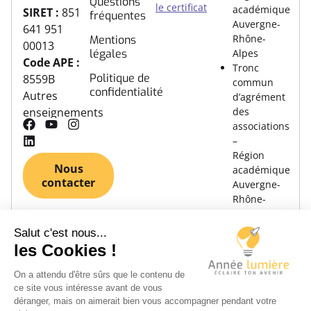
Questions
le certificat
académique
SIRET :
851
fréquentes
Auvergne-
641 951
Rhône-
Mentions
00013
légales
Alpes
Code APE :
Tronc
Politique de
8559B
commun
confidentialité
Autres
d’agrément
des
enseignements
associations
–
Région
Nous
académique
contacter
Auvergne-
Rhône-
Alpes