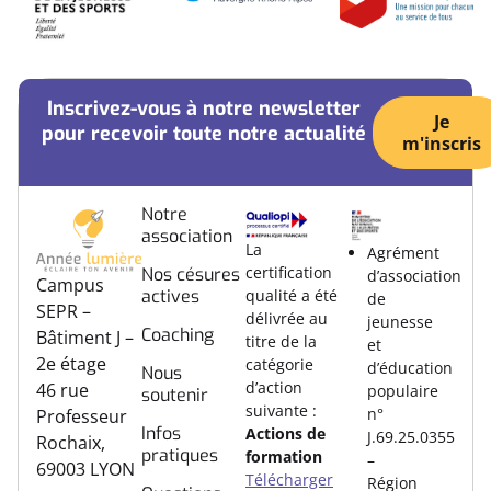
Inscrivez-vous à notre newsletter
Je
pour recevoir toute notre actualité
m'inscris
Notre
association
La
Agrément
certification
Nos césures
d’association
Campus
actives
qualité a été
de
SEPR –
délivrée au
jeunesse
Coaching
Bâtiment J –
titre de la
et
2e étage
catégorie
d’éducation
Nous
d’action
46 rue
populaire
soutenir
suivante :
n°
Professeur
Infos
Actions de
J.69.25.0355
Rochaix,
pratiques
formation
–
69003 LYON
Télécharger
Région